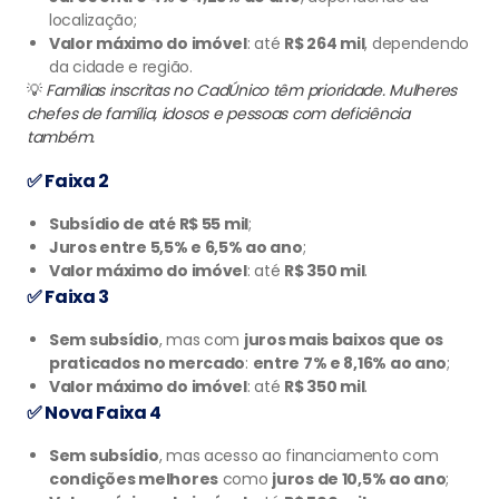
localização;
Valor máximo do imóvel
: até
R$ 264 mil
, dependendo
da cidade e região.
💡
Famílias inscritas no CadÚnico têm prioridade. Mulheres
chefes de família, idosos e pessoas com deficiência
também.
✅ Faixa 2
Subsídio de até R$ 55 mil
;
Juros entre 5,5% e 6,5% ao ano
;
Valor máximo do imóvel
: até
R$ 350 mil
.
✅ Faixa 3
Sem subsídio
, mas com
juros mais baixos que os
praticados no mercado
:
entre 7% e 8,16% ao ano
;
Valor máximo do imóvel
: até
R$ 350 mil
.
✅ Nova Faixa 4
Sem subsídio
, mas acesso ao financiamento com
condições melhores
como
juros de 10,5% ao ano
;