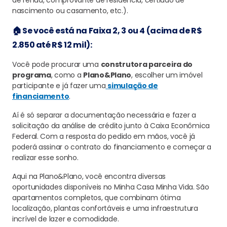
de renda, comprovante de residência, certidão de
nascimento ou casamento, etc.).
🏠 Se você está na Faixa 2, 3 ou 4 (acima de R$
2.850 até R$ 12 mil):
Você pode procurar uma
construtora parceira do
programa
, como a
Plano&Plano
, escolher um imóvel
participante e já fazer uma
simulação de
financiamento
.
Aí é só separar a documentação necessária e fazer a
solicitação da análise de crédito junto à Caixa Econômica
Federal. Com a resposta do pedido em mãos, você já
poderá assinar o contrato do financiamento e começar a
realizar esse sonho.
Aqui na Plano&Plano, você encontra diversas
oportunidades disponíveis no Minha Casa Minha Vida. São
apartamentos completos, que combinam ótima
localização, plantas confortáveis e uma infraestrutura
incrível de lazer e comodidade.