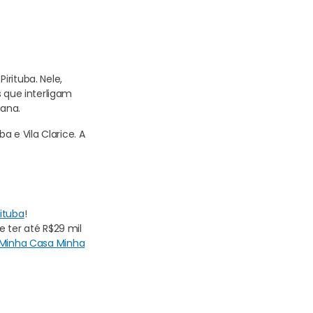
irituba. Nele,
s que interligam
iana.
a e Vila Clarice. A
rituba
!
 ter até R$29 mil
Minha Casa Minha