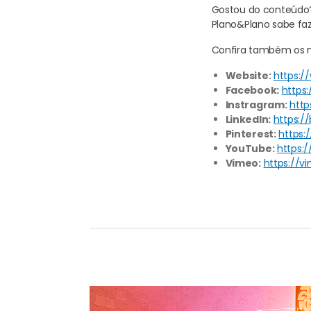
Gostou do conteúdo? 
Plano&Plano sabe faz
Confira também os no
Website:
https:/
Facebook:
https
Instragram:
http
LinkedIn:
https:/
Pinterest:
https:
YouTube:
https:
Vimeo:
https://v