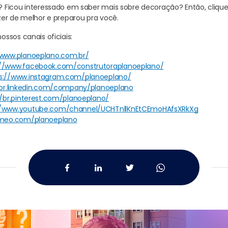
Ficou interessado em saber mais sobre decoração? Então, clique 
er de melhor e preparou pra você.
ssos canais oficiais:
/www.planoeplano.com.br/
://www.facebook.com/construtoraplanoeplano/
s://www.instagram.com/planoeplano/
/br.linkedin.com/company/planoeplano
//br.pinterest.com/planoeplano/
//www.youtube.com/channel/UCHTnllKnEtCEmoHAfsXRkXg
imeo.com/planoeplano