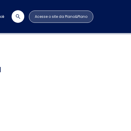
ocê
Acesse o site da Plano&Plano
a