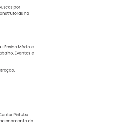
buscas por
construtoras na
ui Ensino Médio e
abalho, Eventos e
stração,
Center Pirituba
funcionamento do