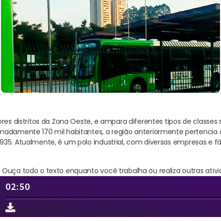
ores distritos da Zona Oeste, e ampara diferentes tipos de classe
adamente 170 mil habitantes, a região anteriormente pertencia à
35. Atualmente, é um polo industrial, com diversas empresas e fá
Ouça todo o texto enquanto você trabalha ou realiza outras ativi