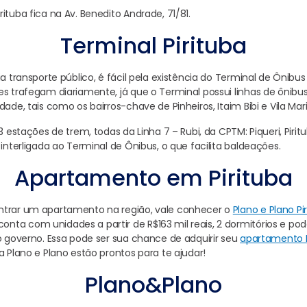
ituba fica na Av. Benedito Andrade, 71/81.
Terminal Pirituba
a transporte público, é fácil pela existência do Terminal de Ônibus P
es trafegam diariamente, já que o Terminal possui linhas de ônibu
dade, tais como os bairros-chave de Pinheiros, Itaim Bibi e Vila Mar
3 estações de trem, todas da Linha 7 – Rubi, da CPTM: Piqueri, Piritub
 interligada ao Terminal de Ônibus, o que facilita baldeações.
Apartamento em Pirituba
ntrar um apartamento na região, vale conhecer o
Plano e Plano Pi
ta com unidades a partir de R$163 mil reais, 2 dormitórios e pode
lo governo. Essa pode ser sua chance de adquirir seu
apartamento 
a Plano e Plano estão prontos para te ajudar!
Plano&Plano