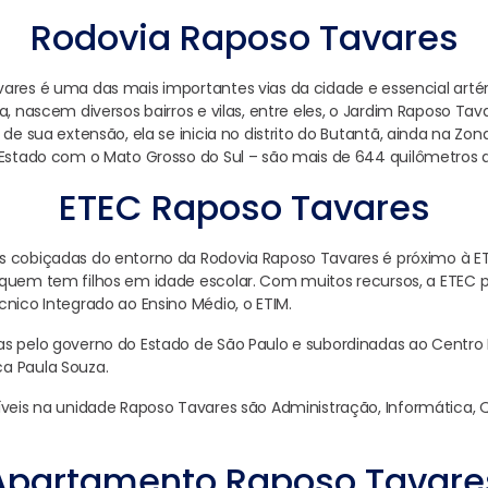
Rodovia Raposo Tavares
ares é uma das mais importantes vias da cidade e essencial artér
a, nascem diversos bairros e vilas, entre eles, o Jardim Raposo Tava
 de sua extensão, ela se inicia no distrito do Butantã, ainda na Zon
 Estado com o Mato Grosso do Sul – são mais de 644 quilômetros 
ETEC Raposo Tavares
s cobiçadas do entorno da Rodovia Raposo Tavares é próximo à E
quem tem filhos em idade escolar. Com muitos recursos, a ETEC p
cnico Integrado ao Ensino Médio, o ETIM.
s pelo governo do Estado de São Paulo e subordinadas ao Centro 
a Paula Souza.
íveis na unidade Raposo Tavares são Administração, Informática, Q
Apartamento Raposo Tavare