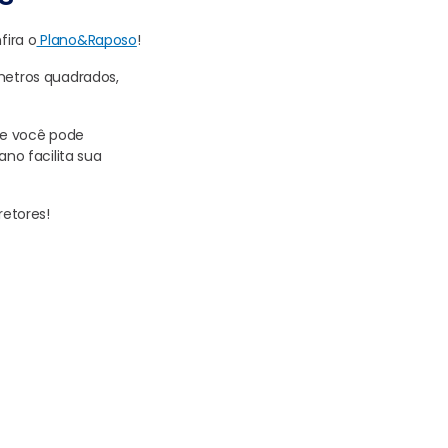
fira o
Plano&Raposo
!
 metros quadrados,
 e você pode
ano facilita sua
etores!