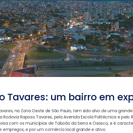
o Tavares: um bairro em ex
avares, na Zona Oeste de São Paulo, tem sido alvo de uma grande 
a Rodovia Raposo Tavares, pela Avenida Escola Politécnica e pelo 
divisa com os municípios de Taboão da Serra e Osasco, e é caract
 de empregos, e por um comércio local grande e ativo.