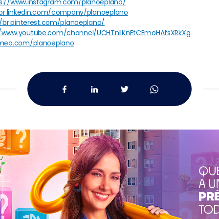
s://www.instagram.com/planoeplano/
/br.linkedin.com/company/planoeplano
//br.pinterest.com/planoeplano/
//www.youtube.com/channel/UCHTnllKnEtCEmoHAfsXRkXg
imeo.com/planoeplano