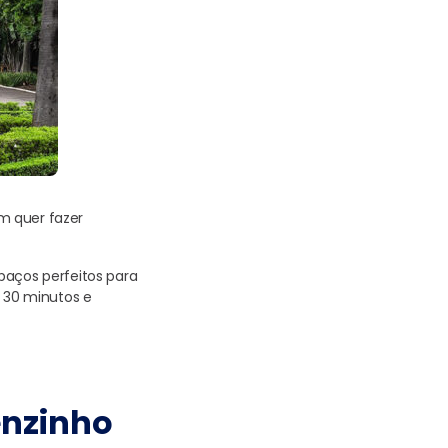
m quer fazer
paços perfeitos para
e 30 minutos e
enzinho