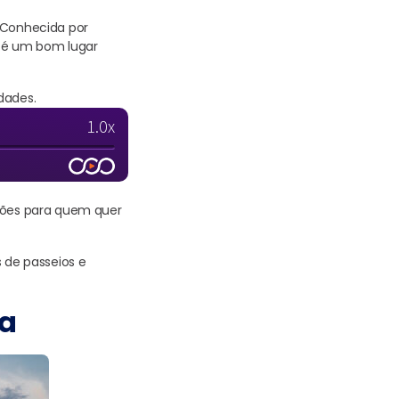
? Conhecida por
m é um bom lugar
dades.
pções para quem quer
s de passeios e
ra