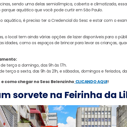
inas, sendo uma delas semiolímpica, coberta e climatizada, ess
 parque aquático que você pode curtir em São Paulo.
unto aquático, é preciso ter a Credencial do Sesc e estar com o e
s, o local tem ainda várias opções de lazer disponíveis para o públ
as idades, como os espaços de brincar para levar as crianças, qua
namento:
–
de terça a domingo, das 9h às 17h.
de terça a sexta, das 9h às 21h, e sábados, domingos e feriados, da
r e como chegar no Sesc Belenzinho
CLICANDO AQUI
!
m sorvete na Feirinha da L