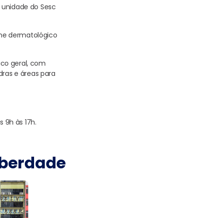
a unidade do Sesc
xame dermatológico
ico geral, com
dras e áreas para
s 9h às 17h.
iberdade