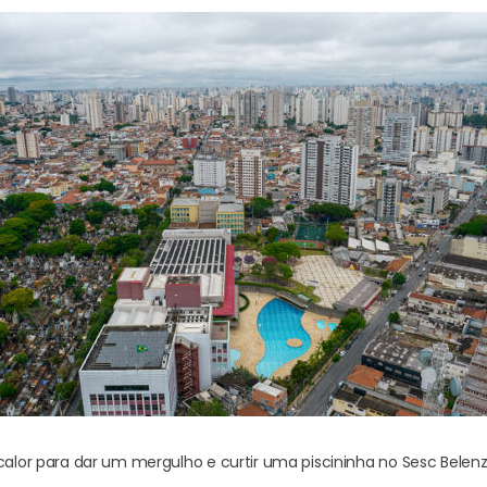
 calor para dar um mergulho e curtir uma piscininha no Sesc Belen