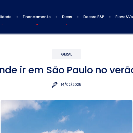
lidade
Financiamento
Dicas
Decora P&P
Plano&V
GERAL
nde ir em São Paulo no verã
14/02/2025