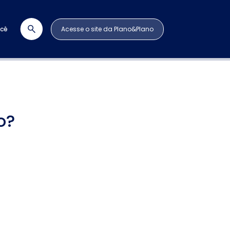
ocê
Acesse o site da Plano&Plano
o?