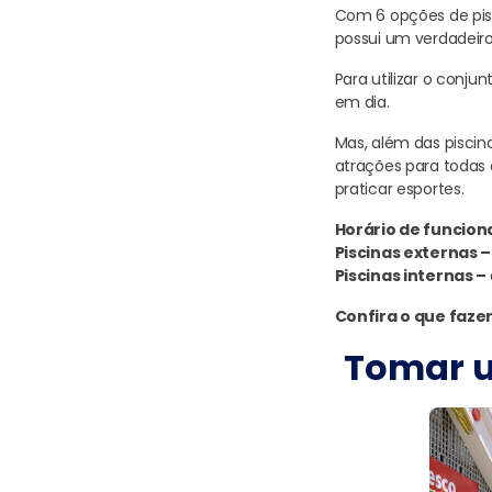
Com 6 opções de pisc
possui um verdadeiro
Para utilizar o conj
em dia.
Mas, além das piscina
atrações para todas 
praticar esportes.
Horário de funcio
Piscinas externas 
Piscinas internas –
Confira o que faze
Tomar u