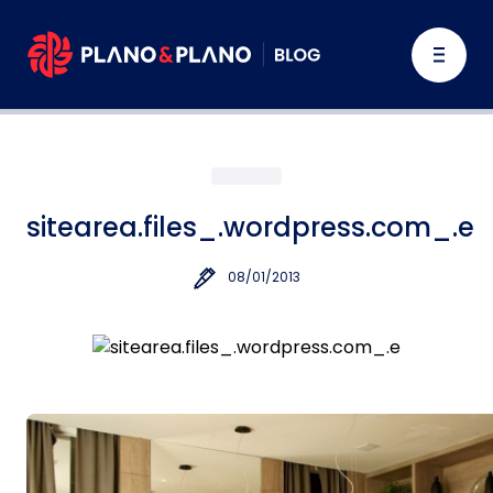
sitearea.files_.wordpress.com_.e
08/01/2013