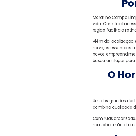
Po
Morar no Campo Limpo
vida. Com fácil aces
região facilita a ro
Além da localização 
serviços essenciais 
novos empreendiment
busca um lugar para 
O Hor
Um dos grandes dest
combina qualidade de
Com ruas arborizadas
sem abrir mão da mob