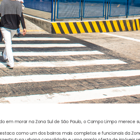
do em morar na Zona Sul de São Paulo, o Campo Limpo merece s
staca como um dos bairros mais completos e funcionais da Zona 
nfraestrutura urbana consolidada e uma ampla oferta de imóveis re