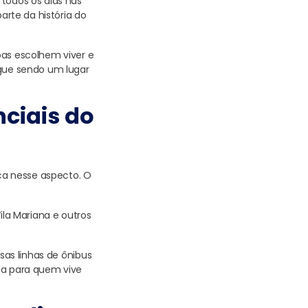
 todos os dias nas
arte da história do
oas escolhem viver e
gue sendo um lugar
ciais do
ca nesse aspecto. O
la Mariana e outros
sas linhas de ônibus
ca para quem vive