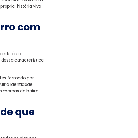
rópria, história viva
irro com
rande área
 dessa característica
ntes formado por
uir a identidade
as marcas do bairro
ade que