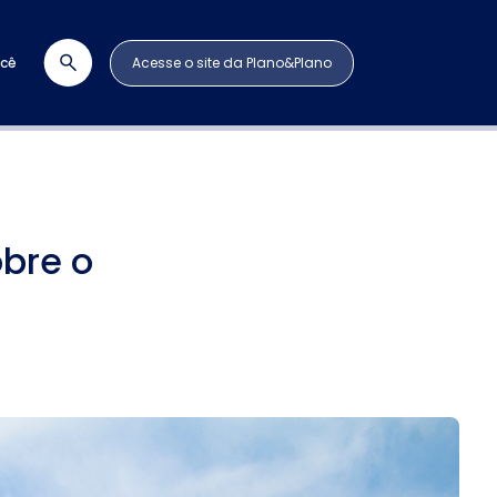
ocê
Acesse o site da Plano&Plano
obre o