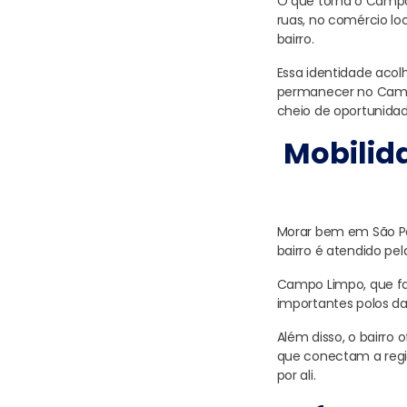
O que torna o Campo 
ruas, no comércio loc
bairro.
Essa identidade acol
permanecer no Campo
cheio de oportunidad
Mobilid
Morar bem em São Pa
bairro é atendido pel
Campo Limpo, que fa
importantes polos da 
Além disso, o bairro 
que conectam a regiã
por ali.