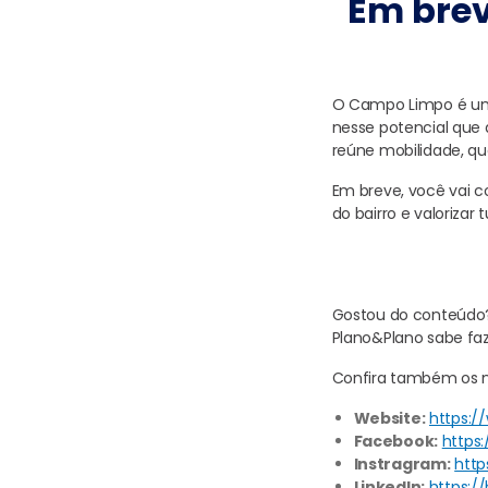
Em brev
O Campo Limpo é um 
nesse potencial que
reúne mobilidade, qu
Em breve, você vai c
do bairro e valorizar
Gostou do conteúdo? 
Plano&Plano sabe faz
Confira também os no
Website:
https:/
Facebook:
https
Instragram:
http
LinkedIn:
https:/