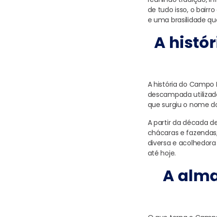
de tudo isso, o bairr
e uma brasilidade que
A histó
A história do Campo
descampada utilizada
que surgiu o nome do
A partir da década 
chácaras e fazendas,
diversa e acolhedora 
até hoje.
A alma