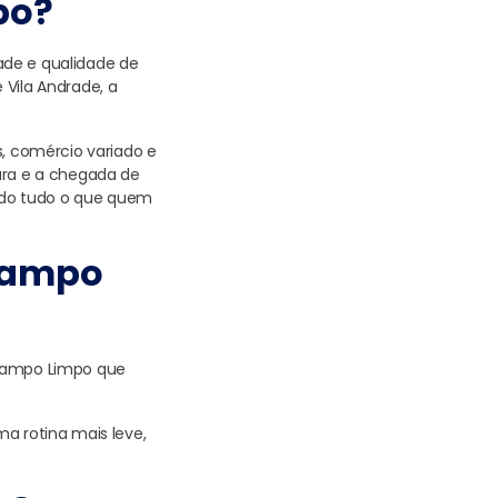
po?
ade e qualidade de
 Vila Andrade, a
s, comércio variado e
ura e a chegada de
ndo tudo o que quem
 Campo
 Campo Limpo que
a rotina mais leve,