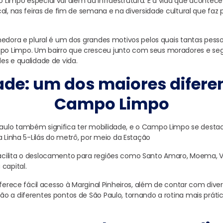
Limpo especial vai além da infraestrutura. É a vida que acontece
al, nas feiras de fim de semana e na diversidade cultural que faz p
hedora e plural é um dos grandes motivos pelos quais tantas pess
 Limpo. Um bairro que cresceu junto com seus moradores e se
es e qualidade de vida.
ade: um dos maiores diferen
Campo Limpo
ulo também significa ter mobilidade, e o Campo Limpo se desta
a Linha 5-Lilás do metrô, por meio da Estação
cilita o deslocamento para regiões como Santo Amaro, Moema, Vi
capital.
oferece fácil acesso à Marginal Pinheiros, além de contar com diver
o a diferentes pontos de São Paulo, tornando a rotina mais práti