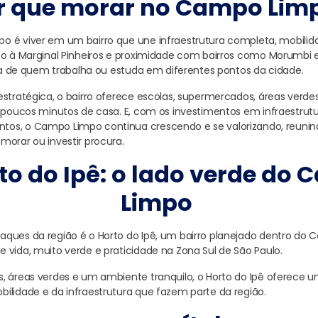
r que morar no Campo Lim
 é viver em um bairro que une infraestrutura completa, mobilid
so à Marginal Pinheiros e proximidade com bairros como Morumbi e
tina de quem trabalha ou estuda em diferentes pontos da cidade.
estratégica, o bairro oferece escolas, supermercados, áreas verde
a poucos minutos de casa. E, com os investimentos em infraestrut
os, o Campo Limpo continua crescendo e se valorizando, reuni
morar ou investir procura.
to do Ipê: o lado verde do
Limpo
aques da região é o Horto do Ipê, um bairro planejado dentro do
 vida, muito verde e praticidade na Zona Sul de São Paulo.
, áreas verdes e um ambiente tranquilo, o Horto do Ipê oferece um
ilidade e da infraestrutura que fazem parte da região.