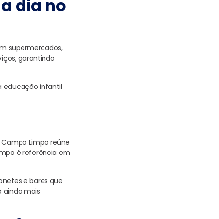
 a dia no
com supermercados,
viços, garantindo
a educação infantil
g Campo Limpo reúne
Limpo é referência em
honetes e bares que
o ainda mais