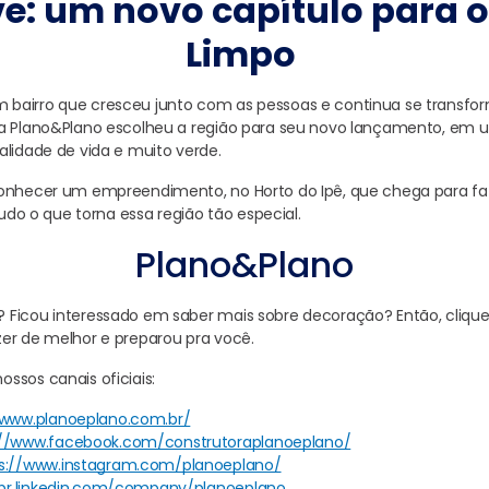
e: um novo capítulo para
Limpo
bairro que cresceu junto com as pessoas e continua se transfo
 a Plano&Plano escolheu a região para seu novo lançamento, em
alidade de vida e muito verde.
onhecer um empreendimento, no Horto do Ipê, que chega para faze
 tudo o que torna essa região tão especial.
Plano&Plano
Ficou interessado em saber mais sobre decoração? Então, clique 
er de melhor e preparou pra você.
ssos canais oficiais:
/www.planoeplano.com.br/
://www.facebook.com/construtoraplanoeplano/
s://www.instagram.com/planoeplano/
/br.linkedin.com/company/planoeplano