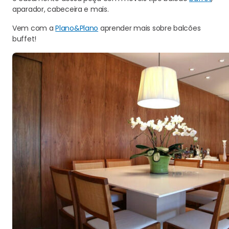
aparador, cabeceira e mais.
Vem com a
Plano&Plano
aprender mais sobre balcões
buffet!