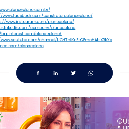
/www.planoeplano.com.br/
://www.facebook.com/construtoraplanoeplano/
s://www.instagram.com/planoeplano/
/br.linkedin.com/company/planoeplano
//br.pinterest.com/planoeplano/
//www.youtube.com/channel/UCHTnllKnEtCEmoHAfsXRkXg
imeo.com/planoeplano