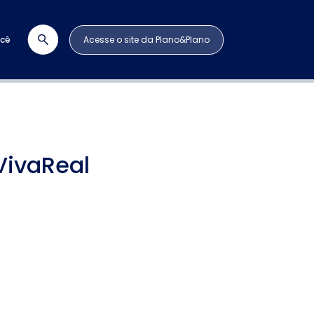
ocê
Acesse o site da Plano&Plano
VivaReal