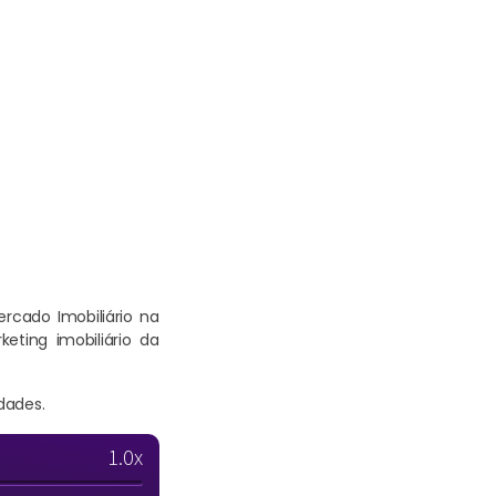
rcado Imobiliário na
ting imobiliário da
dades.