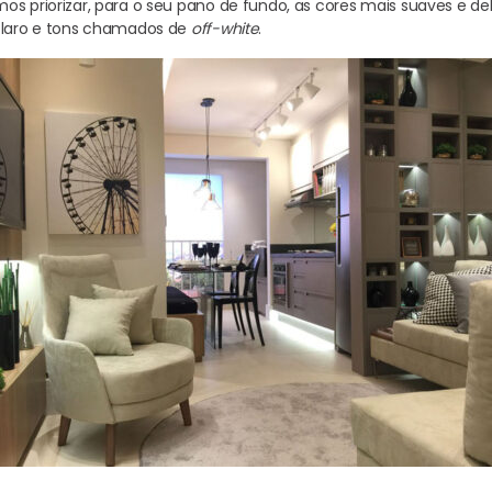
os priorizar, para o seu pano de fundo, as cores mais suaves e d
 claro e tons chamados de
off-white
.