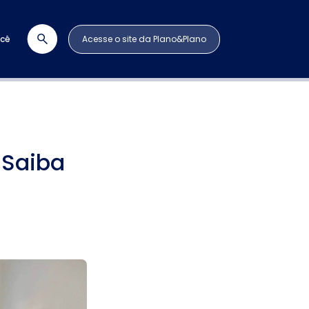
ocê
Acesse o site da Plano&Plano
 Saiba