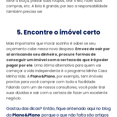
lavar a louça, passar suas roupas, tirar o lixo, fazer suas
compras, etc. A lista é grande, por isso a responsabilidade
também precisa ser.
5. Encontre o imóvel certo
Mais importante que morar sozinho é saber se seu
orçamento cabe nessa nova despesa.
Em vez de sair por
aí arriscando seu dinheiro, procure formas de
conseguir um imóvel com a certeza de que irá poder
pagar por ele
. Uma ótima alternativa para quem vai
começar a vida independente é o programa Minha Casa
Minha Vida. A
Plano&Plano
, por exemplo, tem imóveis
prontos para você comprar com toda a facilidade.
Falando com um de nossos consultores, você pode tirar
suas dúvidas e sair com a certeza de fazer um excelente
negócio.
Gostou das dicas? Então, fique antenado aqui no blog
da
Plano&Plano
porque o que não falta são artigos