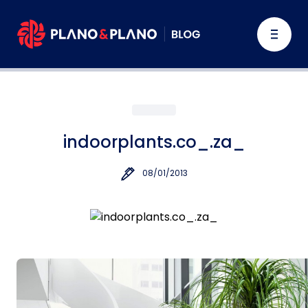
indoorplants.co_.za_
08/01/2013