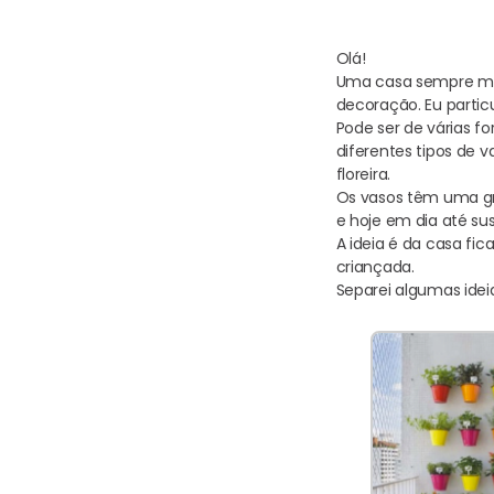
Olá!
Uma casa sempre mer
decoração. Eu partic
Pode ser de várias fo
diferentes tipos de 
floreira.
Os vasos têm uma gra
e hoje em dia até sus
A ideia é da casa fic
criançada.
Separei algumas ideia