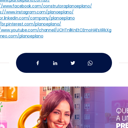
/www.planoeplano.com.br/
://www.facebook.com/construtoraplanoeplano/
s://www.instagram.com/planoeplano/
/br.linkedin.com/company/planoeplano
//br.pinterest.com/planoeplano/
//www.youtube.com/channel/UCHTnllKnEtCEmoHAfsXRkXg
imeo.com/planoeplano