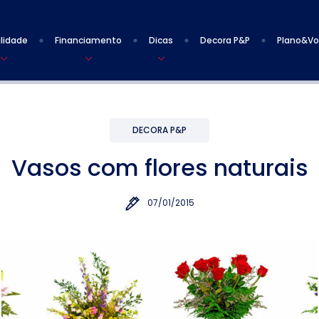
lidade
Financiamento
Dicas
Decora P&P
Plano&V
DECORA P&P
Vasos com flores naturais
07/01/2015