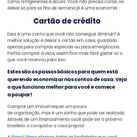
como refrigerantes
e doces. Você não precisa
cortar, se
deixar só para os fins de semana
já é uma economia.
C
artão de crédito
Essa é uma conta que você não consegue diminuir? A
melhor solução é deixar o cartão em casa, guardado
apenas
para compras especiais
ou para emergências.
Prefira
comprar
à vista, assim fica mais fácil gastar só o
que você reservou para isso.
Estes são os passos básicos para quem está
querendo economizar nas contas de casa. Veja
o que funciona melhor para você e comece
a poupar!
Comprar um imóvel requer um pouco
de
organização,
mas
é um sonho que pode ser realizado
.
Através de um financiamento você pode ser o próximo
brasileiro a conquistar a casa própria!
A
Plano&Plano
oferece
todas
as facilidades que você