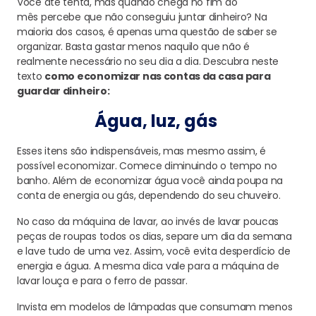
Você até tenta, mas quando chega no fim do
mês
percebe que
não
conseguiu
juntar dinheiro
?
Na
maioria dos casos,
é apenas uma questão de saber se
organizar.
B
asta
gastar menos
naquilo
que não é
realmente necessário no seu dia a dia
.
Descubra neste
texto
como economizar nas contas da casa
para
guardar dinheiro:
Água, luz, gás
Esses itens são indis
pensáveis, mas mesmo assim,
é
possível economizar.
Comec
e diminuindo o tempo no
banho. A
lém de economizar água você ainda poupa n
a
conta de energia ou gás, dependendo do seu chuveiro
.
No caso da máquina de lavar, a
o invés de lavar poucas
peças de roupas todos os dias, separe um dia da semana
e lave tudo de uma vez. Assim, você evita desperdício de
energia e água. A mesma dica v
ale para
a
máquina de
lavar louça e para o ferro de passar.
Invista em
modelos de lâmpadas que
consumam menos