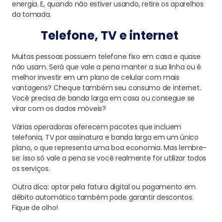
energia. E, q
uando não estiver usando, retire os aparelhos
da tomada
.
Telefone
, TV
e internet
Muitas pessoas possuem telefone fixo em casa e quase
não usam. Será que vale
a pena manter a sua
linha ou
é
melhor
investir em um plano de celular com mais
vantagens? Cheque também seu consumo de internet.
Você precisa de banda larga
em casa
ou consegue se
virar com os dados móveis?
Várias
operadoras oferecem pacotes que incluem
telefonia,
TV
por assinatura e banda larga em um único
plano, o que representa
uma boa economia. Mas lembre-
se:
isso só vale
a pena se você realmente for utilizar todos
os serviços.
Outra dica:
opta
r
pela fatura digital ou pagamento em
débito automático
também
pode garantir
descontos.
Fique de olho!