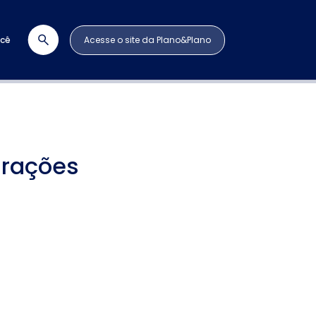
ocê
Acesse o site da Plano&Plano
irações