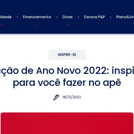
lidade
Financiamento
Dicas
Decora P&P
Plano&V
INSPIRE-SE
ção de Ano Novo 2022: insp
para você fazer no apê
18/12/2021