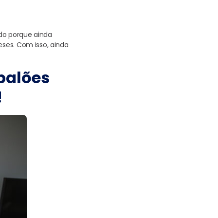
do porque ainda
es. Com isso, ainda
balões
!