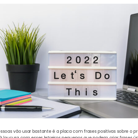
ssoas vão usar bastante é a placa com frases positivas sobre o p
 à loucura com esses letreiros pequenos que podem criar frases úni