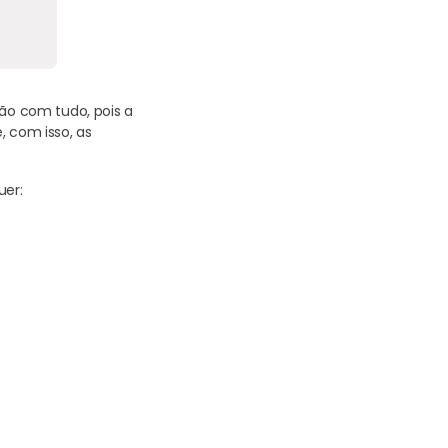
rão com tudo, pois a
, com isso, as
uer: