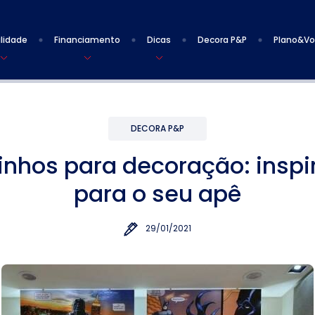
lidade
Financiamento
Dicas
Decora P&P
Plano&V
DECORA P&P
inhos para decoração: inspi
para o seu apê
29/01/2021