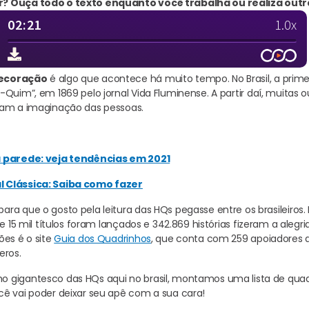
? Ouça todo o texto enquanto você trabalha ou realiza outr
decoração
é algo que acontece há muito tempo. No Brasil, a prime
Quim”, em 1869 pelo jornal Vida Fluminense. A partir daí, muitas 
ram a imaginação das pessoas.
a parede: veja tendências em 2021
 Clássica: Saiba como fazer
ra que o gosto pela leitura das HQs pegasse entre os brasileiro
de 15 mil títulos foram lançados e 342.869 histórias fizeram a aleg
ões é o site
Guia dos Quadrinhos
, que conta com 259 apoiadores
eros.
 gigantesco das HQs aqui no brasil, montamos uma lista de quad
ê vai poder deixar seu apê com a sua cara!