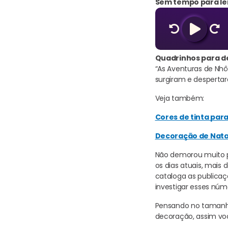
Sem tempo para ler
Quadrinhos para 
“As Aventuras de Nhô-
surgiram e desperta
Veja também:
Cores de tinta par
Decoração de Natal
Não demorou muito pa
os dias atuais, mais 
cataloga as publicaç
investigar esses núm
Pensando no tamanho
decoração, assim voc