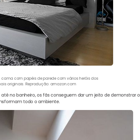
a cama com papéis de parede com vários heróis dos
uais originais. Reprodução: amazon.com
 e até no banheiro, os fãs conseguem dar um jeito de demonstrar 
ransformam todo o ambiente.