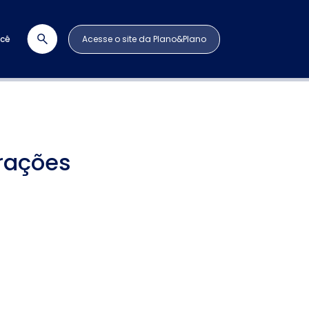
ocê
Acesse o site da Plano&Plano
rações