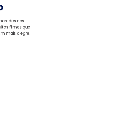
o
 paredes dos
tos filmes que
m mais alegre.