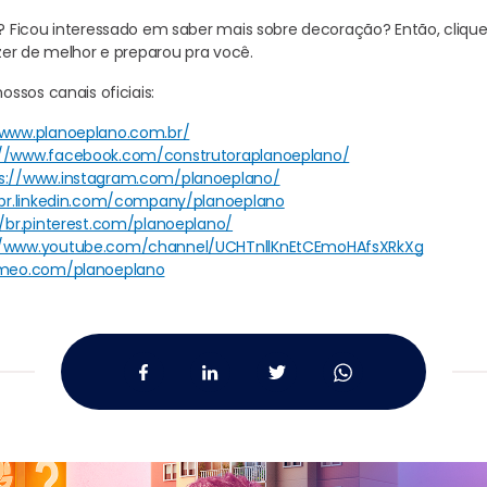
Ficou interessado em saber mais sobre decoração? Então, clique 
er de melhor e preparou pra você.
ssos canais oficiais:
/www.planoeplano.com.br/
://www.facebook.com/construtoraplanoeplano/
s://www.instagram.com/planoeplano/
/br.linkedin.com/company/planoeplano
//br.pinterest.com/planoeplano/
//www.youtube.com/channel/UCHTnllKnEtCEmoHAfsXRkXg
imeo.com/planoeplano