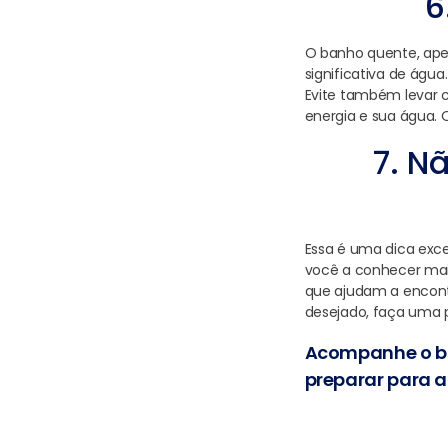
6
O banho quente, ape
significativa de água.
Evite também levar c
energia e sua água.
7. N
Essa é uma dica exc
você a conhecer mais
que ajudam a encontr
desejado, faça uma p
Acompanhe o blo
preparar para a