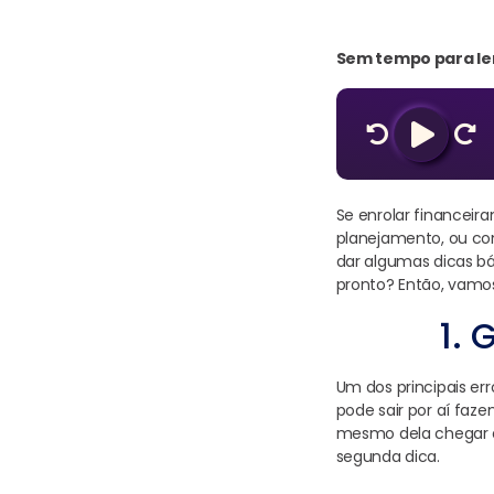
Sem tempo para ler
Se enrolar financei
planejamento, ou con
dar algumas dicas bá
pronto? Então, vamos
1.
Um dos principais err
pode sair por aí faz
mesmo dela chegar e a
segunda dica.