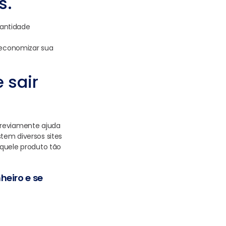
s.
uantidade
a economizar sua
 sair
previamente ajuda
tem diversos sites
aquele produto tão
eiro e se