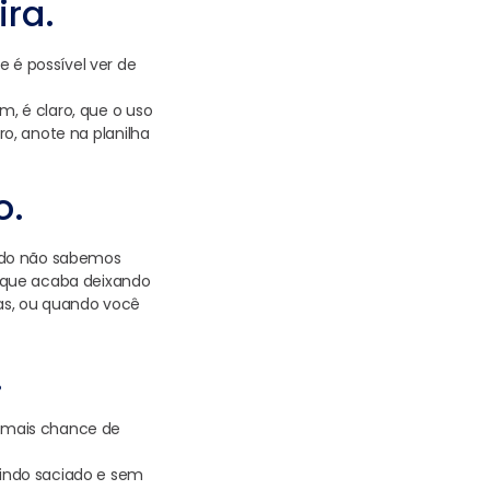
ira.
e é possível ver de
m, é claro, que o uso
ro, anote na planilha
o.
ando não sabemos
 o que acaba deixando
ias, ou quando você
.
 mais chance de
ntindo saciado e sem