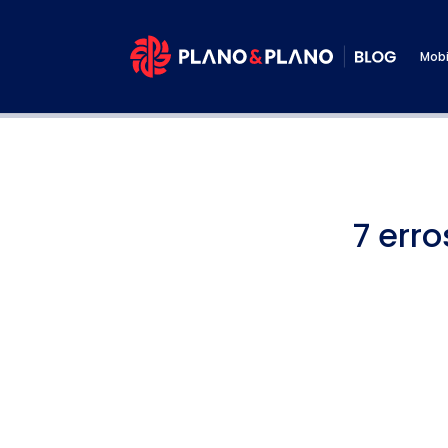
Mobi
7 err