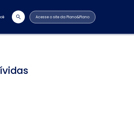
ocê
Acesse o site da Plano&Plano
ívidas