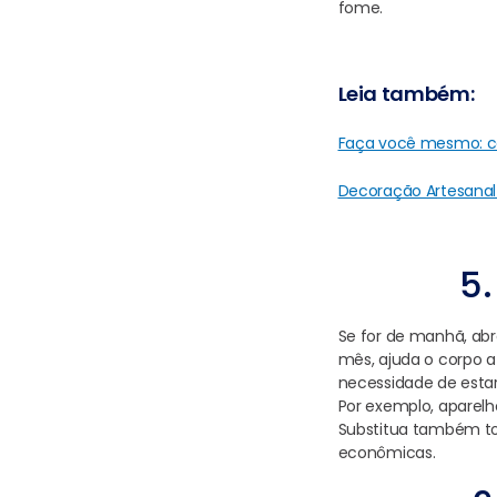
fome.
Leia também:
Faça você mesmo: ca
Decoração Artesana
5.
Se for de manhã, abr
mês, ajuda o corpo a
necessidade de estar
Por exemplo, aparelh
Substitua também to
econômicas.