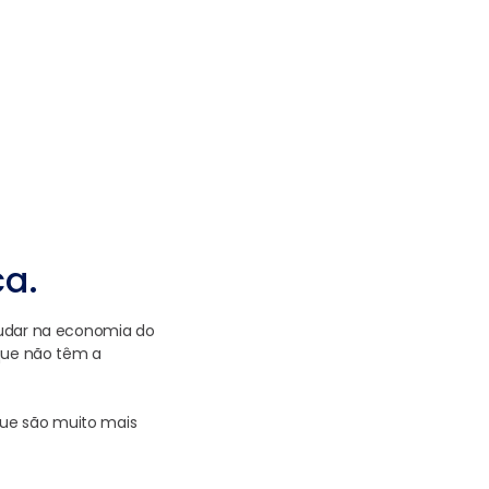
ca.
judar na economia do
 que não têm a
ue são muito mais