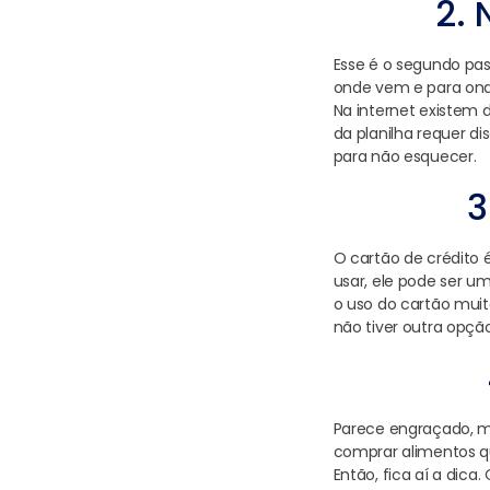
2. 
Esse é o segundo pas
onde vem e para onde
Na internet existem d
da planilha requer di
para não esquecer.
3
O cartão de crédito
usar, ele pode ser um
o uso do cartão muit
não tiver outra opç
Parece engraçado, m
comprar alimentos qu
Então, fica aí a dic