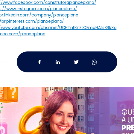
://www.facebook.com/construtoraplanoeplano/
s://www.instagram.com/planoeplano/
/br.linkedin.com/company/planoeplano
//br.pinterest.com/planoeplano/
//www.youtube.com/channel/UCHTnllKnEtCEmoHAfsXRkXg
imeo.com/planoeplano