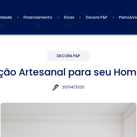
lidade
Financiamento
Dicas
Decora P&P
Plano&V
DECORA P&P
ão Artesanal para seu Hom
20/04/2020