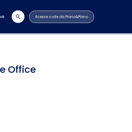
ocê
Acesse o site da Plano&Plano
e Office