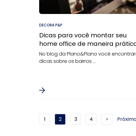
DECORA P&P
Dicas para você montar seu
home office de maneira prátic
No blog da Plano&Plano você encontra
dicas sobre os bairros ...
1
2
3
4
>
Próxim